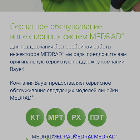
Сервисное обслуживание
инъекционных систем MEDRAD
®
Для поддержания бесперебойной работы
инжекторов MEDRAD
мы рады предложить вам
®
оригинальную сервисную поддержку компании
Bayer!
Компания Bayer предоставляет сервисное
обслуживание следующих моделей линейки
MEDRAD
:
®
КТ
МРТ
РХ
ПЭТ
MEDRAD
MEDRAD
MEDRAD
MEDRAD
®
®
®
®