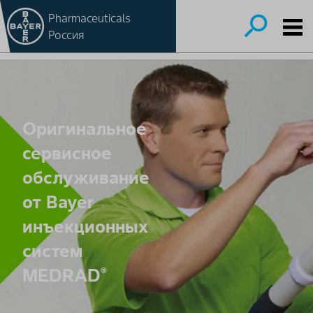
Pharmaceuticals
Россия
Оригинальное
сервисное
обслуживание
от Bayer
инъекционных
систем
MEDRAD
®