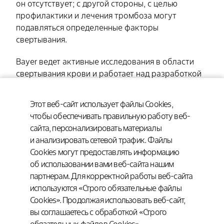
он отсутствует; с другой стороны, с целью
профилактики и лечения тромбоза могут
подавляться определенные факторы
свертывания.
Bayer ведет активные исследования в области
свертывания крови и работает над разработкой
антикоагулянтов и субстанций, способствующих
каскадному свертыванию крови.
Этот веб-сайт использует файлы Cookies,
чтобы обеспечивать правильную работу веб-
Каскад свертывания крови
сайта, персонализировать материалы
и анализировать сетевой трафик. Файлы
Cookies могут предоставлять информацию
об использовании вами веб-сайта нашим
партнерам. Для корректной работы веб-сайта
используются «Строго обязательные файлы
Cookies». Продолжая использовать веб-сайт,
вы соглашаетесь с обработкой «Строго