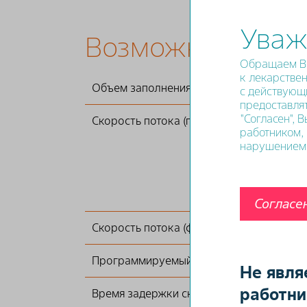
Уваж
Возможности си
Обращаем Ва
к лекарствен
Объем заполнения
с действующ
предоставля
"Согласен", 
Скорость потока (программируемая)
работником, 
нарушением 
Согласе
Скорость потока (физиологический раст
Программируемый предел давления
Не явля
работни
Время задержки сканирования