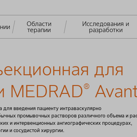
Области
Исследования и
нии
терапии
разработки
ъекционная для
ии MEDRAD
Avan
®
а для введения пациенту интраваскулярно
обычных промывочных растворов различного объема и ра
ских и интервенционных ангиографических процедурах,
ии и сосудистой хирургии.