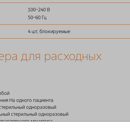
100–240 В
50–60 Гц
4 шт, блокируемые
ера для расходных
лбой
ения На одного пациента
 стерильный одноразовый
льный стерильный одноразовый
управляющего монитора
тройства ручного управления