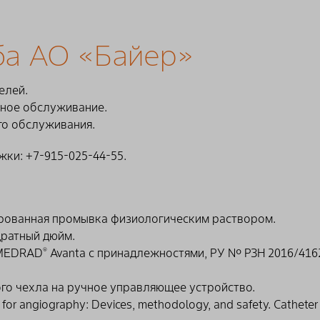
 - 0,97 мм, 59" Ø 0,145" - 1,83 мм
ого клапана, Игла с воздушным клапаном двухканальная.
 изолирующий давление с гемодинамическим портом, Адапт
2,79 мм, 59" Ø 0,145" - 3,68 мм
VA 500 DCOV
ба АО «Байер»
: 25 штук
" Ø 0,110", Трубка 7" Ø 0,145", Трубка 59" Ø 0,145", Адапт
тель T-Y-образный, Адаптер вращающийся, Кран запорный.
елей.
сное обслуживание.
о обслуживания.
ки: +7-915-025-44-55.
изированная промывка физиологическим раствором.
адратный дюйм.
 MEDRAD
Avanta с принадлежностями, РУ № РЗН 2016/416
®
го чехла на ручное управляющее устройство.
rs for angiography: Devices, methodology, and safety. Catheter