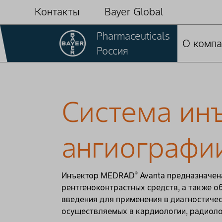
Контакты
Bayer Global
Pharmaceuticals
О компа
Россия
Система ин
ангиограф
Инъектор MEDRAD
Avanta предназначен
®
рентгеноконтрастных средств, а также 
введения для применения в диагностиче
осуществляемых в кардиологии, радиолог