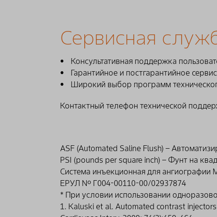
Внутренний диаметр трубки: 59" Ø 0,110"
разной длины – 6 шт, Игла безвоздушн
Луэра – 3 шт, Клипсы – 2 шт, Клапан,
Общая информация
Внешний диаметр трубки: 59" Ø 0,110" - 
вращающийся, Кран запорный.
Каталожный номер: A
Сервисная служ
Количество в коробке
AVA 500 SPAT Angio в составе:
Трубка 59
Срок годности: 5 лет
Луэра – 3 шт, Клипсы – 2 шт, Соедини
Консультативная поддержка пользоват
Гарантийное и постгарантийное серви
Широкий выбор программ техническог
Контактный телефон технической поддерж
ASF (Automated Saline Flush) – Автомат
PSI (pounds per square inch) – Фунт на кв
Система инъекционная для ангиографии
ЕРУЛ № Г004-00110-00/02937874
* При условии использовании одноразово
1. Kaluski et al. Automated contrast injecto