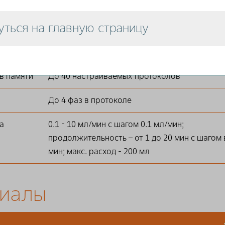
2 мл/сек (ручное и автоматическое)
уться на главную страницу
Программируемое в диапазоне от 0.1 до 9.9 с
шагом 0.1 сек
в памяти
До 40 настраиваемых протоколов
До 4 фаз в протоколе
а
0.1 - 10 мл/мин с шагом 0.1 мл/мин;
продолжительность – от 1 до 20 мин с шагом 
мин; макс. расход - 200 мл
риалы