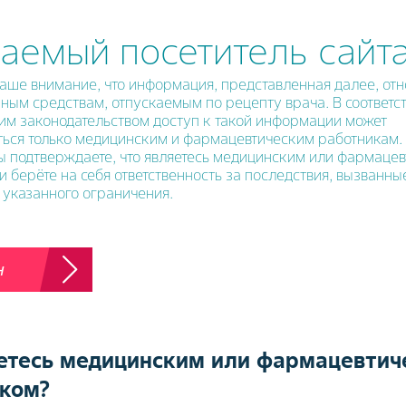
аемый посетитель сайта
стемы
ше внимание, что информация, представленная далее, отн
ным средствам, отпускаемым по рецепту врача. В соответс
От 1 до 150 мл с шагом 1 мл
им законодательством доступ к такой информации может
ться только медицинским и фармацевтическим работникам
Вы подтверждаете, что являетесь медицинским или фармаце
Фиксированный режим: задается пользовате
и берёте на себя ответственность за последствия, вызванн
диапазоне 1–45 мл/сек с шагом 0.1 мл/сек
указанного ограничения.
Переменный режим: контролируемый
пользователем регулируемый диапазон от 1 
мл/сек с шагом 1 мл/сек
н
вор)
Фиксированная скорость 1 мл/сек
300-1200 psi с шагом 1 psi
етесь медицинским или фармацевтич
ком?
0-99.9 сек с шагом возрастания 0.1 с