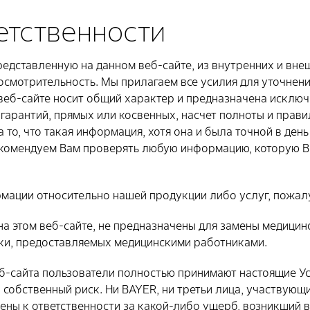
етственности
дставленную на данном веб-сайте, из внутренних и внеш
смотрительность. Мы прилагаем все усилия для уточнен
еб-сайте носит общий характер и предназначена исключи
 гарантий, прямых или косвенных, насчет полноты и прав
о, что такая информация, хотя она и была точной в ден
комендуем Вам проверять любую информацию, которую Вы 
мации относительно нашей продукции либо услуг, пожалу
а этом веб-сайте, не предназначены для замены медицин
ики, предоставляемых медицинскими работниками.
еб-сайта пользователи полностью принимают настоящие Ус
 собственный риск. Ни BAYER, ни третьи лица, участвующ
чены к ответственности за какой-либо ущерб, возникший 