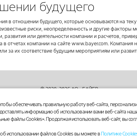
ошении будущего
ния в отношении будущего, которые основываются на тек
неизвестные риски, неопределенность и другие факторы 
и, развития или деятельности компании и расчетов, прив
 в отчетах компании на сайте www.bayer.com. Компания н
или за их соответствие будущим мероприятиям или развит
© 2020–2026 АО «БАЙЕР»
107113, Москва, 3-я Рыбинская ул., 18, стр
, чтобы обеспечивать правильную работу веб-сайта, персонали
Телефон: +7 (495) 231-12-00.
х
едоставлять информацию об использовании вами веб-сайта наш
ьные файлы Cookies». Продолжая использовать веб-сайт, вы сог
Если Вы хотите сообщить о побочном яв
пожалуйста, свяжитесь со специалистом
об использовании файлов Cookies вы можете в
Политике Cookie