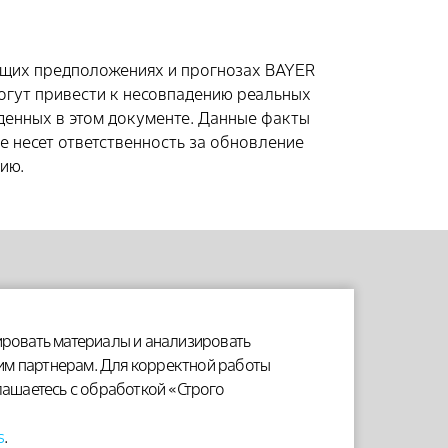
ущих предположениях и прогнозах BAYER
могут привести к несовпадению реальных
еденных в этом документе. Данные факты
е несет ответственность за обновление
ию.
. 2.
зировать материалы и анализировать
им партнерам. Для корректной работы
лашаетесь с обработкой «Строго
лении или жалобе на качество продукции,
 здравоохранения (например, врачом или
s
.