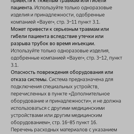
привести к тяжелым травмам или гибели
соединительная для нескольких пациентов
пациента.
Используйте только одноразовые
- 0,27 см
изделия и принадлежности, одобренные
Внешний диаметр: Шприц - 5,18 см, Трубка
компанией «Вауеr», стр. 3–11 пункт 3.1.
соединительная для нескольких пациентов
Может привести к серьезным травмам или
- 0,254 см, Линия для переливания для
гибели пациента вследствие утечки или
нескольких пациентов - 0,40 см
разрыва трубок во время инъекции.
Используйте только одноразовые изделия,
одобренные компанией «Bayer», стр. 3–12, пункт
3.1.
Опасность повреждения оборудования или
отказа системы.
Система предназначена для
подключения специальных устройств,
перечисленных в пункте «Дополнительное
оборудование и принадлежности», и не должна
использоваться с другими медицинскими
устройствами или другим медицинским
оборудованием», стр. 16–85 пункт 16.
Перечень расходных материалов с указанием