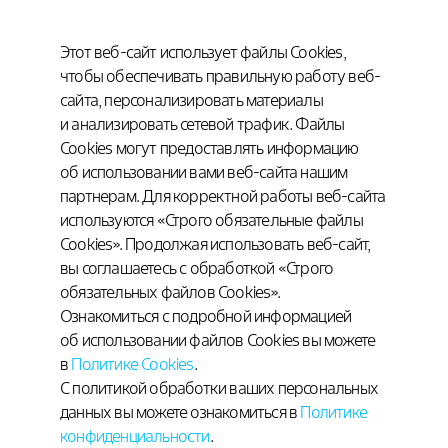
Этот веб-сайт использует файлы Cookies,
чтобы обеспечивать правильную работу веб-
сайта, персонализировать материалы
и анализировать сетевой трафик. Файлы
Cookies могут предоставлять информацию
об использовании вами веб-сайта нашим
партнерам. Для корректной работы веб-сайта
используются «Строго обязательные файлы
Cookies». Продолжая использовать веб-сайт,
Пройти обучающую симуляцию по
вы соглашаетесь с обработкой «Строго
инъекционной системе
обязательных файлов Cookies».
Ознакомиться с подробной информацией
об использовании файлов Cookies вы можете
в
Политике Cookies
.
Условия использования сайта
© 2020–2026 АО «БАЙЕР»
С политикой обработки ваших персональных
Пользовательское соглашение
Политика Cookies
Политика обработки
данных вы можете ознакомиться в
Политике
107113, Москва, 3-я Рыбинская ул., 18, стр. 2.
персональных данных
Телефон: +7 (495) 231-12-00.
конфиденциальности
.