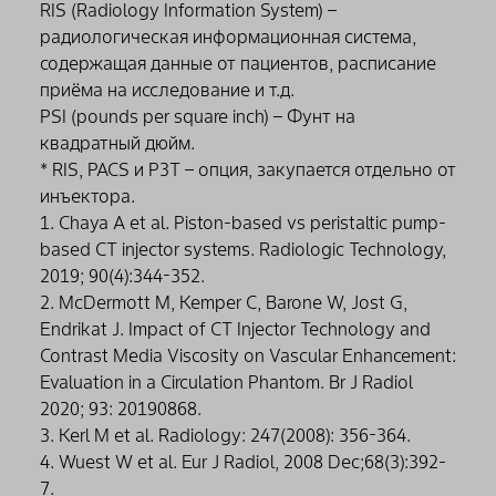
RIS (Radiology Information System) –
радиологическая информационная система,
содержащая данные от пациентов, расписание
приёма на исследование и т.д.
PSI (pounds per square inch) – Фунт на
квадратный дюйм.
* RIS, PACS и P3T – опция, закупается отдельно от
инъектора.
1. Chaya A et al. Piston-based vs peristaltic pump-
based CT injector systems. Radiologic Technology,
2019; 90(4):344-352.
2. McDermott M, Kemper C, Barone W, Jost G,
Endrikat J. Impact of CT Injector Technology and
Contrast Media Viscosity on Vascular Enhancement:
Evaluation in a Circulation Phantom. Br J Radiol
2020; 93: 20190868.
3. Kerl M et al. Radiology: 247(2008): 356-364.
4. Wuest W et al. Eur J Radiol, 2008 Dec;68(3):392-
7.