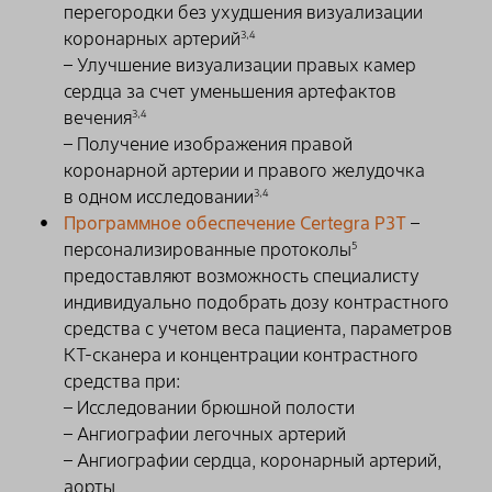
перегородки без ухудшения визуализации
коронарных артерий
3,4
– Улучшение визуализации правых камер
сердца за счет уменьшения артефактов
вечения
3,4
– Получение изображения правой
коронарной артерии и правого желудочка
в одном исследовании
3,4
Программное обеспечение Certegra P3T
–
персонализированные протоколы
5
предоставляют возможность специалисту
индивидуально подобрать дозу контрастного
средства с учетом веса пациента, параметров
КТ-сканера и концентрации контрастного
средства при:
– Исследовании брюшной полости
– Ангиографии легочных артерий
– Ангиографии сердца, коронарный артерий,
аорты