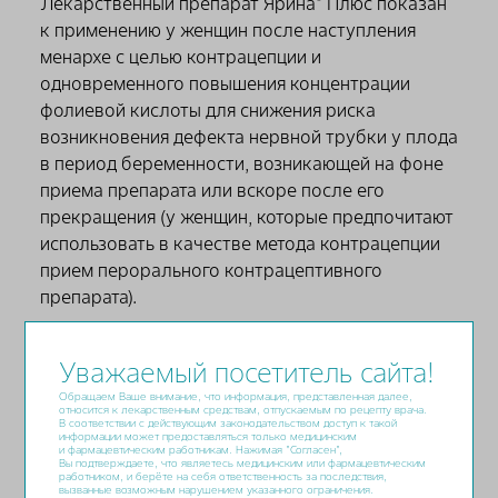
Лекарственный препарат Ярина
Плюс показан
к применению у женщин после наступления
менархе с целью контрацепции и
одновременного повышения концентрации
фолиевой кислоты для снижения риска
возникновения дефекта нервной трубки у плода
в период беременности, возникающей на фоне
приема препарата или вскоре после его
прекращения (у женщин, которые предпочитают
использовать в качестве метода контрацепции
прием перорального контрацептивного
препарата).
Препарат Ярина
Плюс доступен в следующей
®
Уважаемый посетитель сайта!
форме выпуска:
Набор таблеток, покрытых пленочной
Обращаем Ваше внимание, что информация, представленная далее,
относится к лекарственным средствам, отпускаемым по рецепту врача.
оболочкой: По 21 таблетке с комбинацией
В соответствии с действующим законодательством доступ к такой
информации может предоставляться только медицинским
действующих веществ и 7 вспомогательных
и фармацевтическим работникам. Нажимая "Согласен",
Вы подтверждаете, что являетесь медицинским или фармацевтическим
витаминных таблеток помещают в контурную
работником, и берёте на себя ответственность за последствия,
вызванные возможным нарушением указанного ограничения.