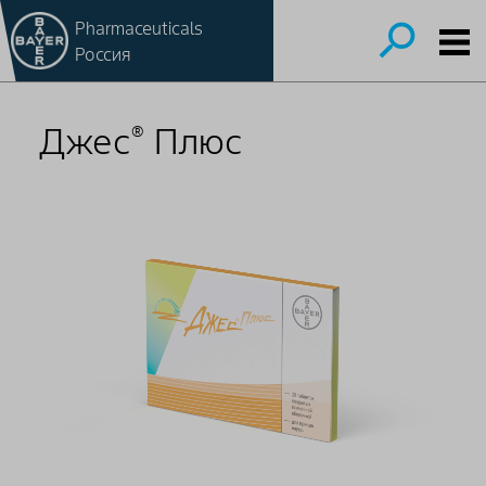
Pharmaceuticals
Россия
Джес
Плюс
®