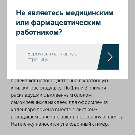
(микронизированного) 0,451 мг.
Вспомогательные витаминные таблетки
Не являетесь медицинским
содержат кальция левомефолата [Метафолин]
или фармацевтическим
(микронизированного) 0,451 мг.
работником?
По 24 таблетки с комбинацией действующих
веществ и 4 вспомогательные витаминные
таблетки помещают в контурную ячейковую
Вернуться на главную
упаковку (блистер) из многослойного материала
страницу
– PVC-PE-EVOH-PE-PCTFE и запечатывают
фольгой алюминиевой. По 1 блистеру (набору)
вклеивают непосредственно в картонную
книжку-раскладушку. По 1 или 3 книжки-
раскладушки с вклеенным блоком
самоклеящихся наклеек для оформления
календаря приема вместе с листком-
вкладышем запечатывают в прозрачную пленку.
На пленку наносится упаковочный стикер.