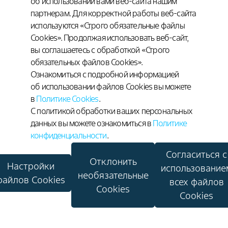
об использовании вами веб-сайта нашим
фармацевтом) или обратитесь в регуляторные
партнерам. Для корректной работы веб-сайта
органы. Обращения можно также направлять
по адресу drugsafety.russia@bayer.ru.
используются «Строго обязательные файлы
Не являетесь медицинским
Cookies». Продолжая использовать веб-сайт,
или фармацевтическим
вы соглашаетесь с обработкой «Строго
работником?
обязательных файлов Cookies».
Ознакомиться с подробной информацией
об использовании файлов Cookies вы можете
Вернуться на главную
в
Политике Cookies
.
страницу
С политикой обработки ваших персональных
данных вы можете ознакомиться в
Политике
конфиденциальности
.
Согласиться с
Отклонить
Настройки
использование
необязательные
файлов Cookies
всех файлов
Cookies
Cookies